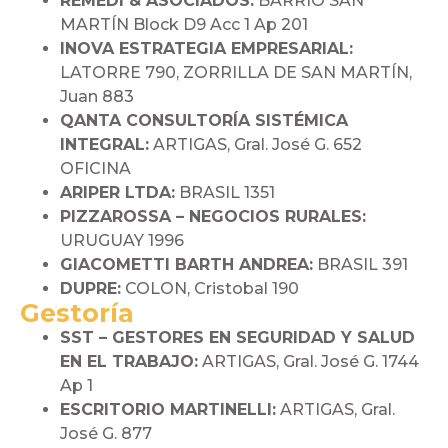
REMEDI & ASOCIADOS:
BARRIO SAN
MARTÍN Block D9 Acc 1 Ap 201
INOVA ESTRATEGIA EMPRESARIAL:
LATORRE 790, ZORRILLA DE SAN MARTÍN,
Juan 883
QANTA CONSULTORÍA SISTÉMICA
INTEGRAL:
ARTIGAS, Gral. José G. 652
OFICINA
ARIPER LTDA:
BRASIL 1351
PIZZAROSSA – NEGOCIOS RURALES:
URUGUAY 1996
GIACOMETTI BARTH ANDREA:
BRASIL 391
DUPRE:
COLON, Cristobal 190
Gestoría
SST – GESTORES EN SEGURIDAD Y SALUD
EN EL TRABAJO:
ARTIGAS, Gral. José G. 1744
Ap 1
ESCRITORIO MARTINELLI:
ARTIGAS, Gral.
José G. 877