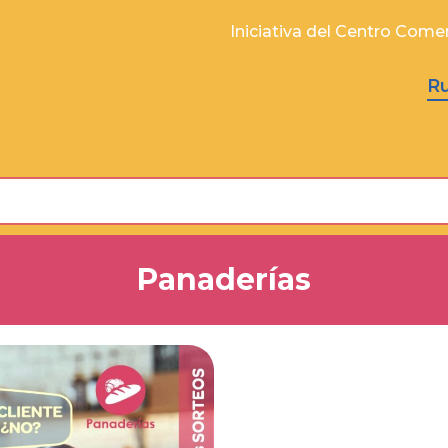
Iniciativa del Centro Comerc
R
Panaderías