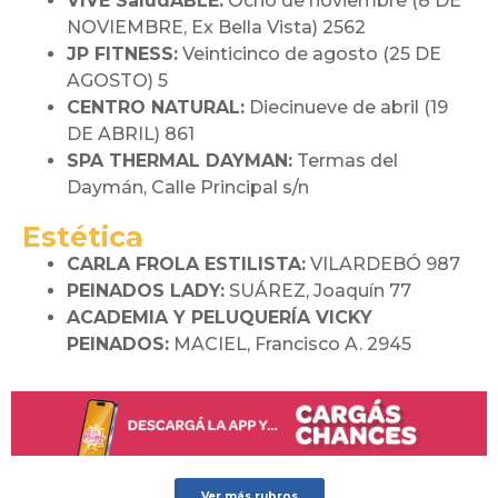
VIVE SaludABLE:
Ocho de noviembre (8 DE
NOVIEMBRE, Ex Bella Vista) 2562
JP FITNESS:
Veinticinco de agosto (25 DE
AGOSTO) 5
CENTRO NATURAL:
Diecinueve de abril (19
DE ABRIL) 861
SPA THERMAL DAYMAN:
Termas del
Daymán, Calle Principal s/n
Estética
CARLA FROLA ESTILISTA:
VILARDEBÓ 987
PEINADOS LADY:
SUÁREZ, Joaquín 77
ACADEMIA Y PELUQUERÍA VICKY
PEINADOS:
MACIEL, Francisco A. 2945
Ver más rubros