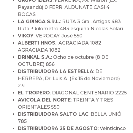
GRUPO IDEAS
: FERREIRA, Av. Wilson (Ex.
Paysandú) 0 FERR. ALDUNATE CASI 4
BOCAS
LA GRINGA S.R.L.
: RUTA 3 Gral. Artigas 483
Ruta 3 kilómetro 483 esquina Nicolás Solari
VIKOY
: VEROCAY, José 550
ALBERTI HNOS.
: AGRACIADA 1082 ,
AGRACIADA 1082
DRINKAL S.A.
: Ocho de octubre (8 DE
OCTUBRE) 856
DISTRIBUIDORA LA ESTRELLA
: DE
HERRERA, Dr. Luis A. (Ex 15 de Noviembre)
231
EL TROPERO
: DIAGONAL CENTENARIO 2225
AVICOLA DEL NORTE
: TREINTA Y TRES
ORIENTALES 550
DISTRIBUIDORA SALTO LAC
: BELLA UNIÓ
785
DISTRIBUIDORA 25 DE AGOSTO
: Veinticinco