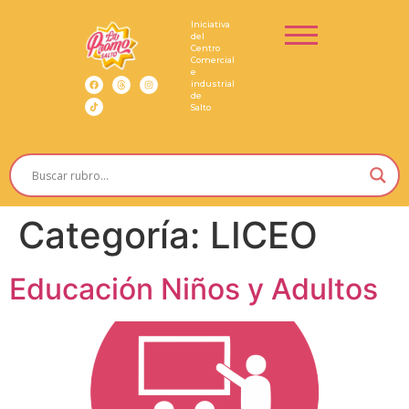
Iniciativa
del
Centro
Comercial
e
industrial
de
Salto
Categoría:
LICEO
Educación Niños y Adultos